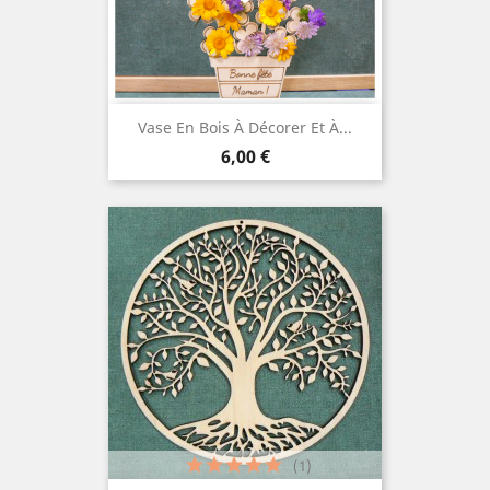
Vase En Bois À Décorer Et À...
Prix
6,00 €
(1)