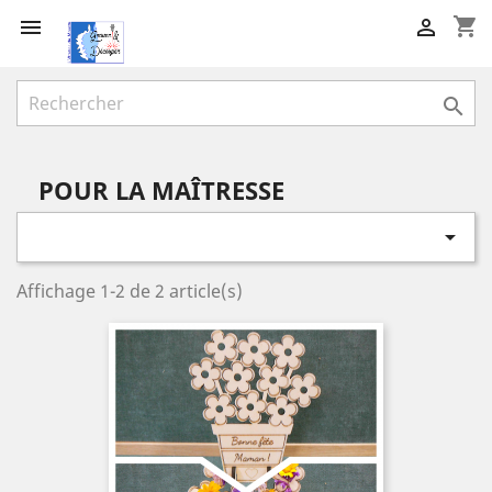
shopping_cart



POUR LA MAÎTRESSE

Affichage 1-2 de 2 article(s)